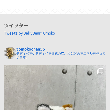
ツイッター
Tweets by JellyBear10moko
tomokochan55
テディベアやテディベア様式の猫、犬などのアニマルを作って
います。