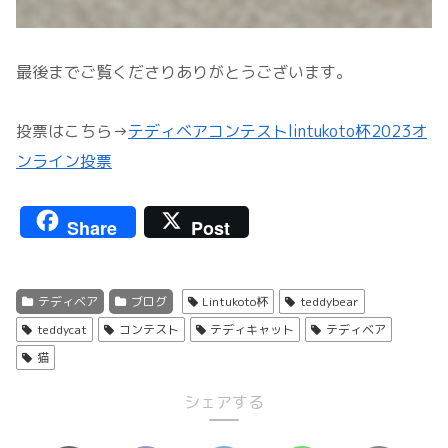
最後までご覧くださりありがとうございます。
投票はこちら→
テディベアコンテストlintukoto杯2023オ
ンライン投票
Share
Post
テディベア
ブログ
Lintukoto杯
teddybear
teddycat
コンテスト
テディキャット
テディベア
猫
シェアする