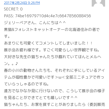
2017年2月24日 9:26 PM
SECRET: 0
PASS: 74be16979710d4c4e7c6647856088456
ジェリーベアさん、こんにちは＾＾
黒猫&フォレストキャットオーナーの北海道住みの者で
す。
あまりにも可愛くてコメントしてしまいました！！
展示会お疲れ様です。すごく可愛らしい世界観ですね。
大好きな先生の猫ちゃんたちが戯れていてほんとメルヘ
ン。。♪
春の小川の動物さんたちも、それぞれに手にしているアイ
テムが個性豊かで可愛いです＞ω＜全部ミニチュアで作っ
ていらっしゃるのですね。
遠方でなかなか見に行けないので、こうして展示会の様子
を見ることができてとても嬉しいです＾＾
猫ちゃんたち、お家を探すことがありましたら（委託販売