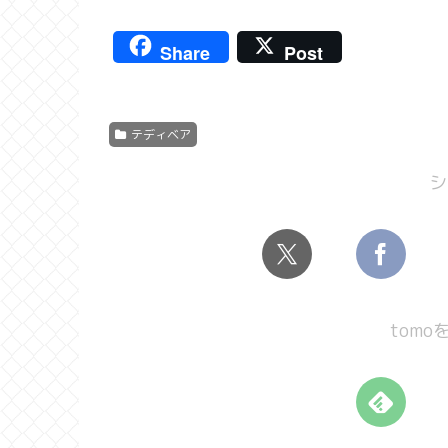
Share
Post
テディベア
シ
tom