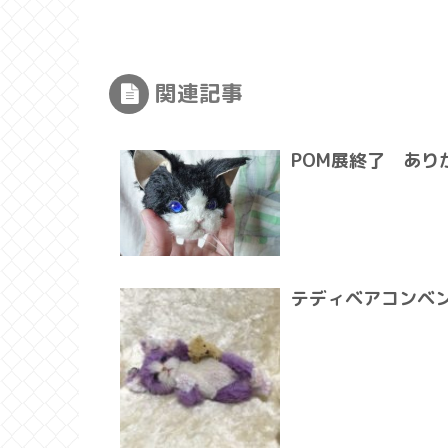
関連記事
POM展終了 あり
テディベアコンベン