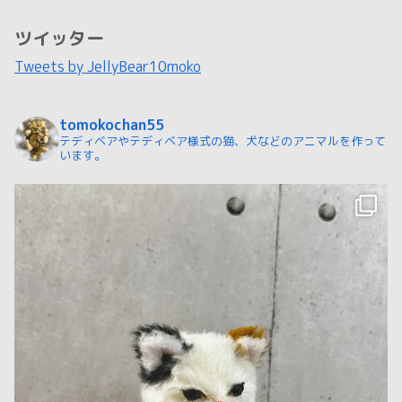
ツイッター
Tweets by JellyBear10moko
tomokochan55
テディベアやテディベア様式の猫、犬などのアニマルを作って
います。