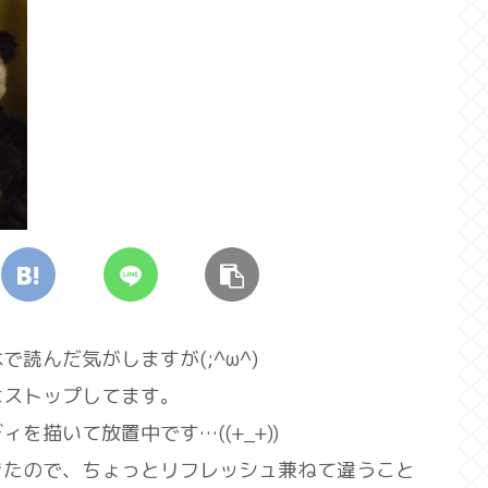
読んだ気がしますが(;^ω^)
はストップしてます。
描いて放置中です…((+_+))
きたので、ちょっとリフレッシュ兼ねて違うこと