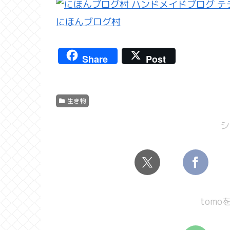
にほんブログ村
Share
Post
生き物
シ
tom