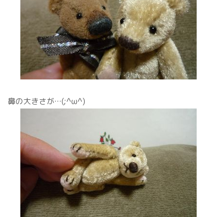
鼻の大きさが…(;^ω^)