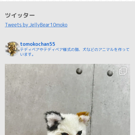
ツイッター
Tweets by JellyBear10moko
tomokochan55
テディベアやテディベア様式の猫、犬などのアニマルを作って
います。