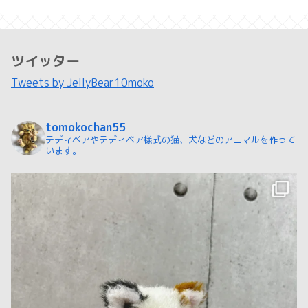
ツイッター
Tweets by JellyBear10moko
tomokochan55
テディベアやテディベア様式の猫、犬などのアニマルを作って
います。