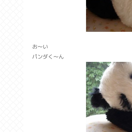
お～い
パンダく～ん