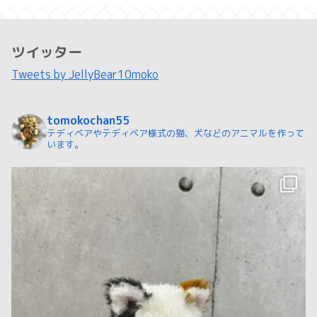
ツイッター
Tweets by JellyBear10moko
tomokochan55
テディベアやテディベア様式の猫、犬などのアニマルを作って
います。