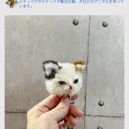
テディベアやテディベア様式の猫、犬などのアニマルを作って
います。