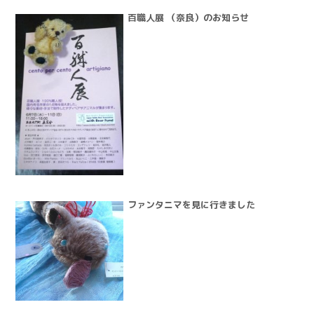
百職人展 （奈良）のお知らせ
ファンタニマを見に行きました