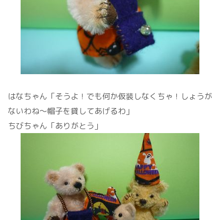
はなちゃん「そうよ！でも何か仮装しなくちゃ！しょうが
ないわね～帽子を貸してあげるわ」
ちびちゃん「ありがとう」