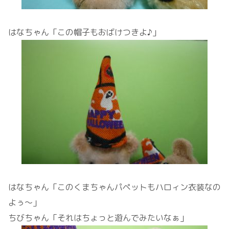
はなちゃん「この帽子もおばけつきよ♪」
はなちゃん「このくまちゃんパペットもハロィン衣装なの
よぅ～」
ちびちゃん「それはちょっと遊んでみたいなぁ」