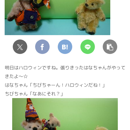
明日はハロウィンですね。張りきったはなちゃんがやって
きたよ～☆
はなちゃん「ちびちゃーん！ハロウィンだね！」
ちびちゃん「なあにそれ？」