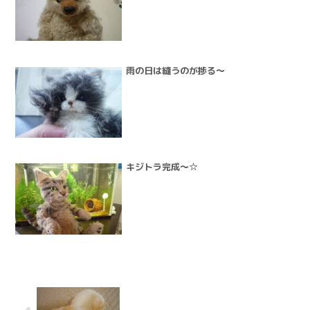
雨の日は縫うのが捗る～
キジトラ完成～☆