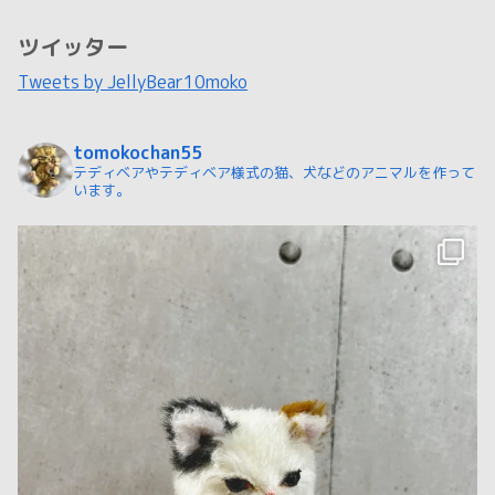
ツイッター
Tweets by JellyBear10moko
tomokochan55
テディベアやテディベア様式の猫、犬などのアニマルを作って
います。