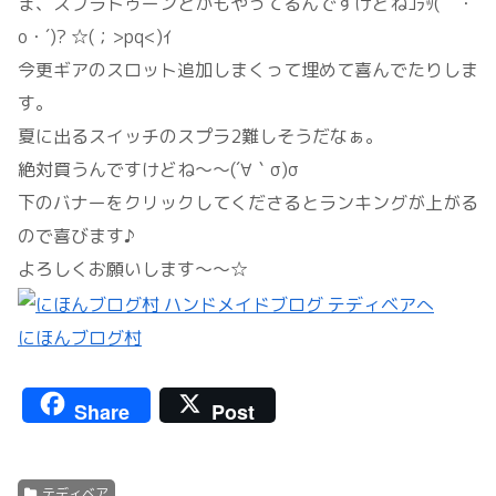
ま、スプラトゥーンとかもやってるんですけどねｺﾗｯ(｀・
o・´)? ☆(；>pq<)ｲ
今更ギアのスロット追加しまくって埋めて喜んでたりしま
す。
夏に出るスイッチのスプラ2難しそうだなぁ。
絶対買うんですけどね～～(´∀｀σ)σ
下のバナーをクリックしてくださるとランキングが上がる
ので喜びます♪
よろしくお願いします～～☆
にほんブログ村
Share
Post
テディベア