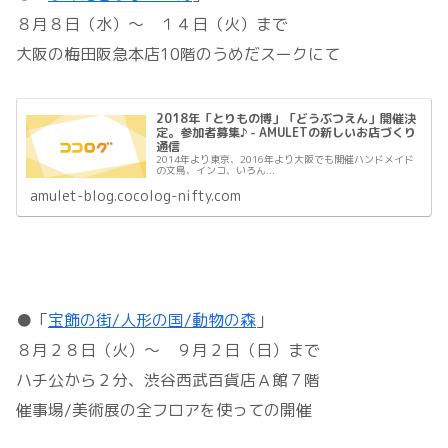
８月８日（水）～ １４日（火）まで
大阪の梅田阪急本店10階のうめだスークにて
2018年「とりもの博」「どうぶつえん」開催決
定。参加者募集♪ - AMULETの新しいお店づくり
通信
2014年より東京、2016年より大阪でも開催ハンドメイド
の文鳥、インコ、いろん...
amulet-blog.cocolog-nifty.com
●「
宝飾の街/人形の国/動物の森
」
８月２８日（火）～ ９月２日（日）まで
ハチ公から２分、渋谷西武百貨店Ａ館７階
催事場/美術展の全フロアを使っての開催