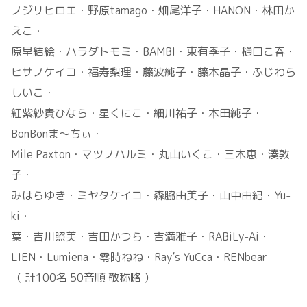
ノジリヒロエ・野原tamago・畑尾洋子・HANON・林田か
えこ・
原早結絵・ハラダトモミ・BAMBI・東有季子・樋口こ春・
ヒサノケイコ・福寿梨理・藤波純子・藤本晶子・ふじわら
しいこ・
紅紫紗貴ひなら・星くにこ・細川祐子・本田純子・
BonBonま～ちぃ・
Mile Paxton・マツノハルミ・丸山いくこ・三木恵・湊敦
子・
みはらゆき・ミヤタケイコ・森脇由美子・山中由紀・Yu-
ki・
葉・吉川照美・吉田かつら・吉満雅子・RABiLy-Ai・
LIEN・Lumiena・零時ねね・Ray’s YuCca・RENbear
（ 計100名 50音順 敬称略 ）