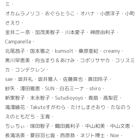
ミ・
オカムラノリコ・おぐらとうこ・オハナ・小原洋子・小町
さえり・
金井二ー奈・加茂美智子・川本愛子・神原由利子・
Campanella・
北尾昌子・国本雅之・kumsolt・桑原亜紀・creamy・
黒川早恵美・向当まり＆あけみ・コボリサヤカ・コリスミ
カ・コンデクレン・
sae・坂井礼・坂井雅人・佐藤真也・真田玲子・
紗矢・澤田雅恵・SUN・白石ミーナ・shiro・
新家智子・末永智子・Sutudioyoyo・青扇・高梨匠・
滝澤綾花・Takutoすがわら・たけしまさおり・たなのう
えのともだち・玉青・
ちぃちぃ・塚田智子・鶴田眞利子・中山和美・中山文恵・
長滝浩美・夏目羽七海・西原恭・ネジト博士・Noe・